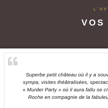
L’A
VOS
Superbe petit château où il y a so
sympa, visites théâtralisées, specta
« Murder Party » où il aura fallu se 
Roche en compagnie de la fabuleus