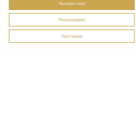
Accepter tout
Personnaliser
Tout rejeter
SPECTACLE EN SOIRÉE : UNE VIE DE
CHÂTEAU
EN SAVOIR PLUS